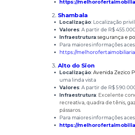
https://melhorofertaimobil
2.
Shambala
Localização
: Localização priv
Valores
: A partir de R$ 455.00
Infraestrutura
:
segurança e po
Para maiores informações acess
https://melhorofertaimobiliar
3.
Alto do Sion
Localização
:
Avenida Zezico 
uma linda vista
Valores
: A partir de R$ 590.00
Infraestrutura
:
Excelente cond
recreativa, quadra de tênis, g
pássaros.
Para maiores informações acess
https://melhorofertaimobili