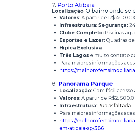
7.
Porto Atibaia
O bairro onde se 
Localização
:
Valores
: A partir de R$ 400.00
Infraestrutura
:
Segurança:
24
Clube Completo:
Piscinas aqu
Esportes e Lazer:
Quadras de t
Hípica Exclusiva
Três Lagos
e muito contato c
Para maiores informações acess
https://melhorofertaimobilia
8.
Panorama Parque
Localização
: Com fácil acesso 
Valores
: A partir de R$2. 500.
Infraestrutura
:
Rua asfaltada
Para maiores informações acess
https://melhorofertaimobiliar
em-atibaia-sp/386