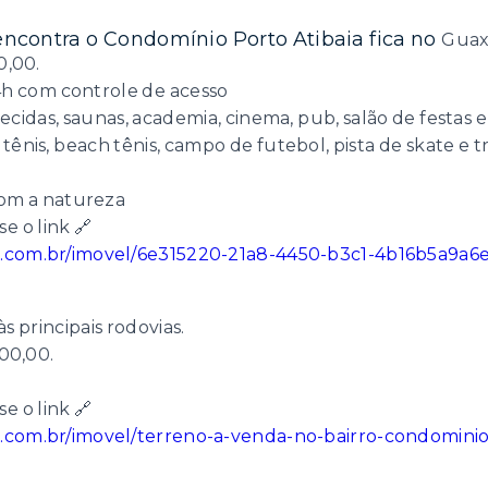
encontra o Condomínio Porto Atibaia fica no
Guax
0,00.
h com controle de acesso
ecidas, saunas, academia, cinema, pub, salão de festas e
ênis, beach tênis, campo de futebol, pista de skate e 
om a natureza
e o link 🔗
ria.com.br/imovel/6e315220-21a8-4450-b3c1-4b16b5a9a6
às principais rodovias.
000,00.
e o link 🔗
ia.com.br/imovel/terreno-a-venda-no-bairro-condomin