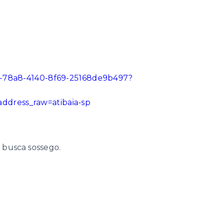
5d-78a8-4140-8f69-25168de9b497?
ddress_raw=atibaia-sp
m busca sossego.