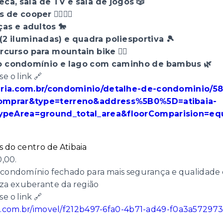
a, sala de TV e sala de jogos 🎲
cooper 🏋️‍♂️🏃‍♀️
as e adultos 🐎
(2 iluminadas) e quadra poliesportiva 🎾
curso para mountain bike 🚴‍♂️
 do condomínio e lago com caminho de bambus 🌿
e o link 🔗
iaria.com.br/condominio/detalhe-de-condominio/
comprar&type=terreno&address%5B0%5D=atibaia-
ypeArea=ground_total_area&floorComparision=equ
 do centro de Atibaia
0,00.
e condomínio fechado para mais segurança e qualidade 
reza exuberante da região
e o link 🔗
ria.com.br/imovel/f212b497-6fa0-4b71-ad49-f0a3a57297