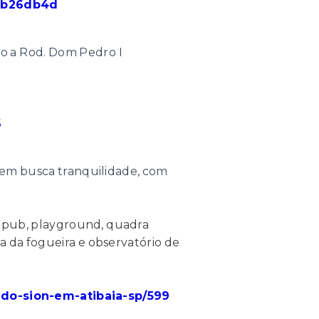
1ab26db4d
imo a Rod. Dom Pedro I
5
uem busca tranquilidade, com
e pub, playground, quadra
ça da fogueira e observatório de
-do-sion-em-atibaia-sp/599