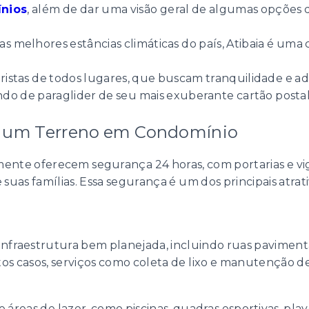
nios
, além de dar uma visão geral de algumas opções d
s melhores estâncias climáticas do país, Atibaia é uma 
ristas de todos lugares, que buscam tranquilidade e ad
ndo de paraglider de seu mais exuberante cartão postal
r um Terreno em Condomínio
ente oferecem segurança 24 horas, com portarias e vi
 suas famílias. Essa segurança é um dos principais atr
raestrutura bem planejada, incluindo ruas pavimentad
s casos, serviços como coleta de lixo e manutenção de
 áreas de lazer, como piscinas, quadras esportivas, pla