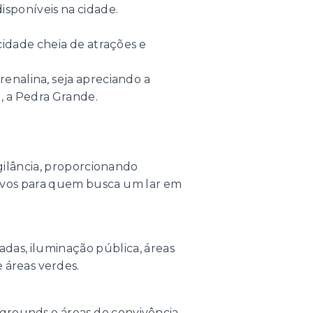
isponíveis na cidade.
cidade cheia de atrações e
renalina, seja apreciando a
, a Pedra Grande.
gilância, proporcionando
ativos para quem busca um lar em
as, iluminação pública, áreas
 áreas verdes.
ygrounds e áreas de convivência.