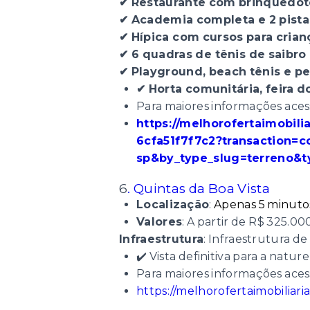
✔ Restaurante com brinquedotec
✔ Academia completa e 2 pistas de 
✔ Hípica com cursos para crianç
✔ 6 quadras de tênis de saibro 
✔ Playground, beach tênis e per
✔ Horta comunitária, feira
Para maiores informações acess
https://melhorofertaimobil
6cfa51f7f7c2?transaction=
sp&by_type_slug=terreno&t
6
. Quintas da Boa Vista
Localização
:
Apenas 5 minutos
Valores
: A partir de R$ 325.00
Infraestrutura
: Infraestrutura d
✔️ Vista definitiva para a natu
Para maiores informações acess
https://melhorofertaimobilia