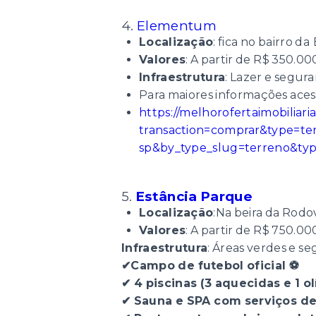
4.
Elementum
Localização
: fica no bairro da
Valores
: A partir de R$ 350.00
Infraestrutura
: Lazer e segura
Para maiores informações acess
https://melhorofertaimobilia
transaction=comprar&type=t
sp&by_type_slug=terreno&typ
5.
Estância Parque
Localização
:Na beira da Rodo
Valores
: A partir de R$ 750.00
Infraestrutura
: Áreas verdes e s
✔Campo de futebol oficial ⚽
✔ 4 piscinas (3 aquecidas e 1 olím
✔ Sauna e SPA com serviços de b