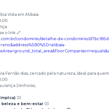
Boa Vista em Atibaia.
0,00.
nça.
e o link 🔗
ria.com.br/condominio/detalhe-de-condominio/d7bc18
erreno&address%5B0%5D=atibaia-
eArea=ground_total_area&floorComparision=equals&a
via Fernão dias, cercado pela natureza, ideal para que
0,00.
egurança 24nhoras,
pica) 🏊‍♂️
eleza e bem-estar 💆‍♀️