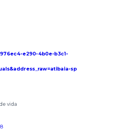
58976ec4-e290-4b0e-b3c1-
als&address_raw=atibaia-sp
de vida
38