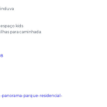
induva
 espaço kids
trilhas para caminhada
e8
io-panorama-parque-residencial-