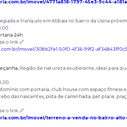
iaria.com.br/imovel/4771a818-1797-45e3-9c44-a18
ilegiada e tranquilo em Atibaia no bairro da Usina próx
0,00.
rtaria 24h
e o link 🔗
ia.com.br/imovel/308b2fe1-50f0-4f36-99f2-af34843ff0c
Peçanha,
Região de natureza exuberante, ideal para q
0,00.
omínio com portaria, club house com espaço fitness 
azebo das nascentes, pista de caminhada, pet place, pra
e o link 🔗
aria.com.br/imovel/terreno-a-venda-no-bairro-alto