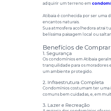
adquirir um terreno em
condomí
Atibaia é conhecida por ser uma da
encantos naturais.
Sua atmosfera acolhedora atrai tu
belíssima paisagem local ou salta
Benefícios de Compra
1. Segurança
Os condomínios em Atibaia geralm
tranquilidade para os moradores e
um ambiente protegido.
2. Infraestrutura Completa
Condomínios costumam ter uma inf
comuns bem cuidadas, e, em muito
3. Lazer e Recreação
A maioria dos condomínios oferece