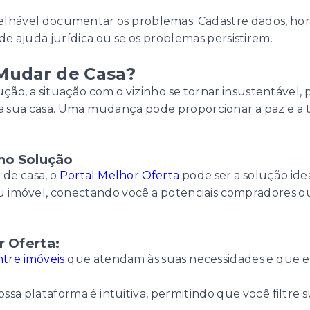
nselhável documentar os problemas. Cadastre dados, horá
 de ajuda jurídica ou se os problemas persistirem.
Mudar de Casa?
olução, a situação com o vizinho se tornar insustentáve
a sua casa. Uma mudança pode proporcionar a paz e a 
mo Solução
de casa, o
Portal Melhor Oferta
pode ser a solução id
u imóvel, conectando você a potenciais compradores ou
r Oferta:
tre imóveis
que atendam às suas necessidades e que es
ossa plataforma é intuitiva, permitindo que você filtr