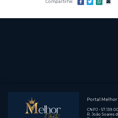
Compartilhe:
Portal Melhor 
CNPJ
-
57.139.0
R. João Soares d