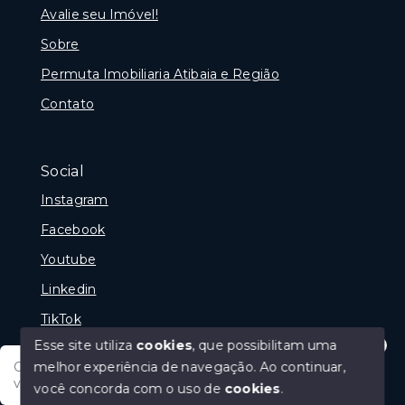
Avalie seu Imóvel!
Sobre
Permuta Imobiliaria Atibaia e Região
Contato
Social
Instagram
Facebook
Youtube
Linkedin
TikTok
Esse site utiliza
cookies
, que possibilitam uma
melhor experiência de navegação.
Ao continuar,
Olá tudo bem posso te ajudar, tem um imóvel em
vista? Quer fazer a sua oferta?
você concorda com o uso de
cookies
.
© Copyright 2026 - Portal Melhor Oferta Imobiliaria -