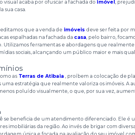
ão visual acaba por ofuscar a fachada do
imóvel
, preju
a sua casa.
creditamos que a venda de
imóveis
deve ser feita por 
placas espalhadas na fachada da
casa
, pelo bairro, focam
do. Utilizamos ferramentas e abordagens que realment
mídias sociais, alcançando um público maior e mais qual
mínios
como as
Terras de Atibaia
, proíbem a colocação de pla
uma estratégia que realmente valoriza os imóveis. A au
enos poluído visualmente, o que, por sua vez, aument
a
cê se beneficia de um atendimento diferenciado. Ele é
res imobiliárias da região. Ao invés de brigar com diver
dagem única e focada na avaliação do seu imóvel com In