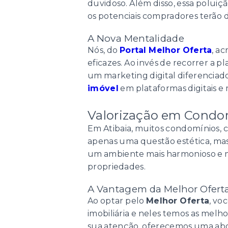
duvidoso. Além disso, essa poluiç
os potenciais compradores terão d
A Nova Mentalidade
Nós, do
Portal Melhor Oferta
, a
eficazes. Ao invés de recorrer a 
um marketing digital diferencia
imóvel
em plataformas digitais e 
Valorização em Condo
Em Atibaia, muitos condomínios, 
apenas uma questão estética, mas 
um ambiente mais harmonioso e m
propriedades.
A Vantagem da Melhor Ofert
Ao optar pelo
Melhor Oferta
, vo
imobiliária e neles temos as melho
sua atenção, oferecemos uma abor