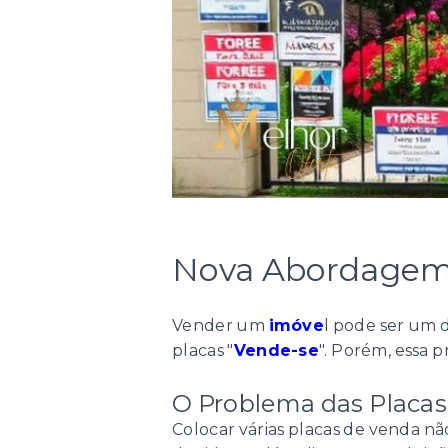
Nova Abordagem 
Vender um
imóve
l pode ser um d
placas "
Vende-se
". Porém, essa p
O Problema das Placas
Colocar várias placas de venda n