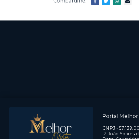
Compartilhe:
Portal Melhor 
CNPJ
-
57.139.0
R. João Soares d