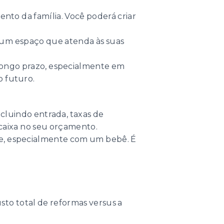
ento da família. Você poderá criar
 um espaço que atenda às suas
 longo prazo, especialmente em
o futuro.
cluindo entrada, taxas de
ncaixa no seu orçamento.
te, especialmente com um bebê. É
usto total de reformas versus a