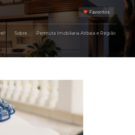
Favoritos
el!
Sobre
Permuta Imobiliaria Atibaia e Região