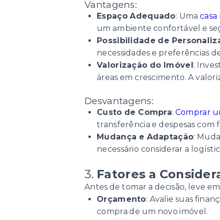
Vantagens:
Espaço Adequado
: Uma
casa
um ambiente confortável e seg
Possibilidade de Personaliz
necessidades e preferências de
Valorização do Imóvel
: Inve
áreas em crescimento. A valori
Desvantagens:
Custo de Compra
:
Comprar u
transferência e despesas com f
Mudança e Adaptação
: Muda
necessário considerar a logís
3.
Fatores a Consider
Antes de tomar a decisão, leve em
Orçamento
: Avalie suas fina
compra de um novo imóvel.