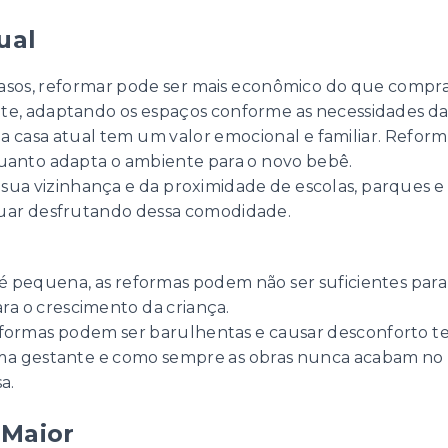
ual
casos, reformar pode ser mais econômico do que compr
te, adaptando os espaços conforme as necessidades da 
ua casa atual tem um valor emocional e familiar. Refor
anto adapta o ambiente para o novo bebê.
a sua vizinhança e da proximidade de escolas, parques e
nuar desfrutando dessa comodidade.
a é pequena, as reformas podem não ser suficientes para
a o crescimento da criança.
eformas podem ser barulhentas e causar desconforto te
ma gestante e como sempre as obras nunca acabam no pr
a.
 Maior