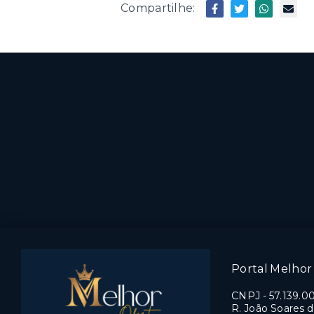
Compartilhe:
Portal Melhor 
CNPJ
-
57.139.0
R. João Soares d