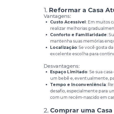
1.
Reformar a Casa At
Vantagens:
Custo Acessível
: Em muitos 
realizar melhorias gradualmen
Conforto e Familiaridade
: S
mantenha suas memórias enqu
Localização
: Se você gosta d
excelente escolha para conti
Desvantagens:
Espaço Limitado
: Se sua cas
um bebê e, eventualmente, par
Tempo e Inconveniência
: R
desafio, especialmente para u
com um recém-nascido em cas
2.
Comprar uma Casa