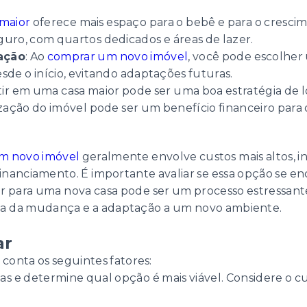
 maior
oferece mais espaço para o bebê e para o crescim
uro, com quartos dedicados e áreas de lazer.
ação
: Ao
comprar um novo imóvel
, você pode escolher
sde o início, evitando adaptações futuras.
stir em uma casa maior pode ser uma boa estratégia de
zação do imóvel pode ser um benefício financeiro para 
m novo imóvel
geralmente envolve custos mais altos, in
inanciamento. É importante avaliar se essa opção se e
r para uma nova casa pode ser um processo estressan
tica da mudança e a adaptação a um novo ambiente.
ar
 conta os seguintes fatores:
nças e determine qual opção é mais viável. Considere o c