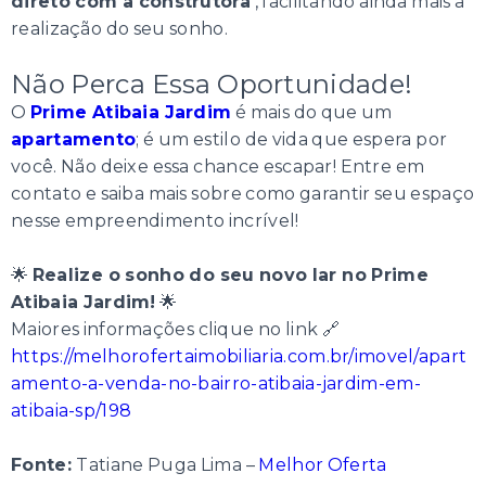
direto com a construtora
, facilitando ainda mais a
realização do seu sonho.
Não Perca Essa Oportunidade!
O
Prime Atibaia Jardim
é mais do que um
apartamento
; é um estilo de vida que espera por
você. Não deixe essa chance escapar! Entre em
contato e saiba mais sobre como garantir seu espaço
nesse empreendimento incrível!
🌟
Realize o sonho do seu novo lar no Prime
Atibaia Jardim!
🌟
Maiores informações clique no link 🔗
https://melhorofertaimobiliaria.com.br/imovel/apart
amento-a-venda-no-bairro-atibaia-jardim-em-
atibaia-sp/198
Fonte:
Tatiane Puga Lima –
Melhor Oferta