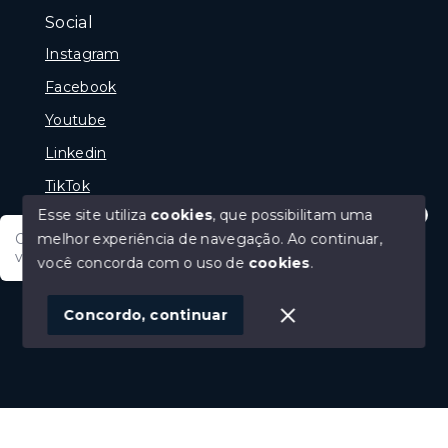
Social
Instagram
Facebook
Youtube
Linkedin
TikTok
Esse site utiliza
cookies
, que possibilitam uma
melhor experiência de navegação.
Ao continuar,
Olá tudo bem posso te ajudar, tem um imóvel em
vista? Quer fazer a sua oferta?
você concorda com o uso de
cookies
.
© Copyright 2026 - Portal Melhor Oferta Imobiliaria -
Todos os direitos reservados
1
Concordo, continuar
SITE PARA IMOBILIARIA
Início
Histórico
Favoritos