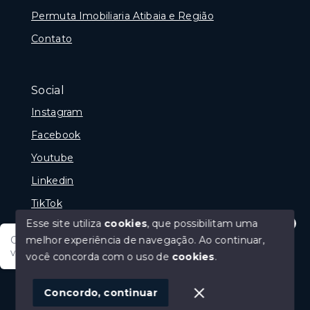
Permuta Imobiliaria Atibaia e Região
Contato
Social
Instagram
Facebook
Youtube
Linkedin
TikTok
Esse site utiliza
cookies
, que possibilitam uma
melhor experiência de navegação.
Ao continuar,
Olá tudo bem posso te ajudar, tem um imóvel em
vista? Quer fazer a sua oferta?
você concorda com o uso de
cookies
.
© Copyright 2026 - Portal Melhor Oferta Imobiliaria -
Todos os direitos reservados
1
Concordo, continuar
SITE PARA IMOBILIARIA