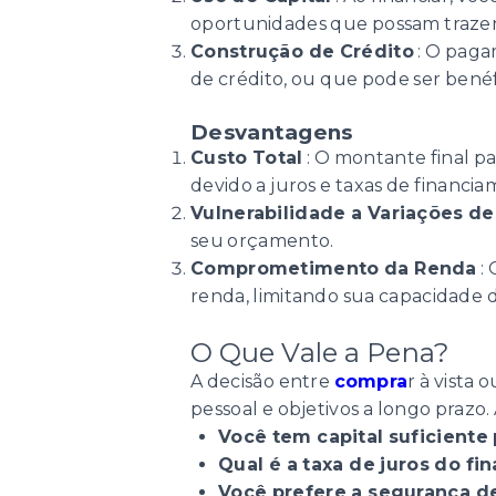
oportunidades que possam trazer 
Construção de Crédito
: O paga
de crédito, ou que pode ser benéf
Desvantagens
Custo Total
: O montante final p
devido a juros e taxas de financia
Vulnerabilidade a Variações de
seu orçamento.
Comprometimento da Renda
:
renda, limitando sua capacidade
O Que Vale a Pena?
A decisão entre
compra
r à vista
pessoal e objetivos a longo prazo
Você tem capital suficiente
Qual é a taxa de juros do fi
Você prefere a segurança de 