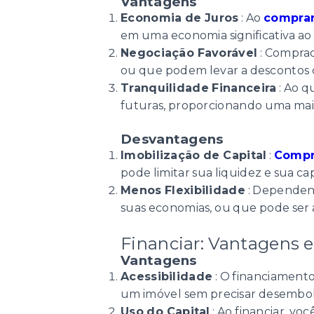
Vantagens
Economia de Juros
: Ao
comprar 
em uma economia significativa ao
Negociação Favorável
: Comprad
ou que podem levar a descontos c
Tranquilidade Financeira
: Ao q
futuras, proporcionando uma mai
Desvantagens
Imobilização de Capital
:
Compra
pode limitar sua liquidez e sua c
Menos Flexibilidade
: Depende
suas economias, ou que pode ser a
Financiar: Vantagens 
Vantagens
Acessibilidade
: O financiament
um imóvel sem precisar desembols
Uso do Capital
: Ao financiar, v