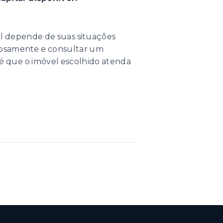
eal depende de suas situações
adosamente e consultar um
 é que o imóvel escolhido atenda