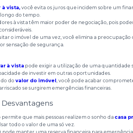
à vista,
você evita os juros que incidem sobre um fin
 longo do tempo.
ores à vista têm maior poder de negociação, pois pod
onsideráveis.
uitar o imóvel de uma vez, você elimina a preocupação 
or sensação de segurança.
r à vista
pode exigir a utilização de uma quantidade si
apacidade de investir em outras oportunidades.
ndo do
valor do imóvel
, você pode acabar compromet
rriscado se surgirem emergências financeiras.
e Desvantagens
o permite que mais pessoas realizem o sonho da
casa p
ar todo o valor de uma só vez.
ocê pode manter uma reserva financeira para emergência