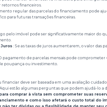
retornos financeiros.
mento regular das parcelas do financiamento pode ajud
ico para futuras transações financeiras.
ago pelo imóvel pode ser significativamente maior do 
mento.
 Juros
: Se as taxas de juros aumentarem, o valor das 
 O pagamento de parcelas mensais pode comprometer u
 de poupança ou investimento.
 ou financiar deve ser baseada em uma avaliação cuidado
. Aqui estão algumas perguntas que podem ajudá-lo a d
 para comprar à vista sem comprometer suas reserv
nanciamento e como isso afetará o custo total do i
não ter dívidas ou a flexibilidade de manter seu c