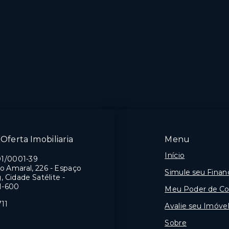
Oferta Imobiliaria
Menu
Início
01/0001-39
o Amaral, 226 - Espaço
Simule seu Fina
 Cidade Satélite -
41-600
Meu Poder de C
711
Avalie seu Imóvel
Sobre