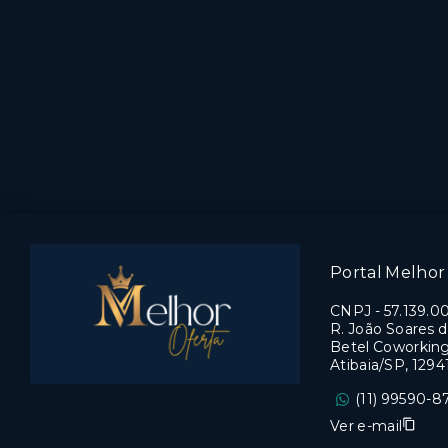
Portal Melhor 
CNPJ
-
57.139.0
R. João Soares d
Betel Coworking,
Atibaia/SP, 129
(11) 99590-8
Ver e-mail