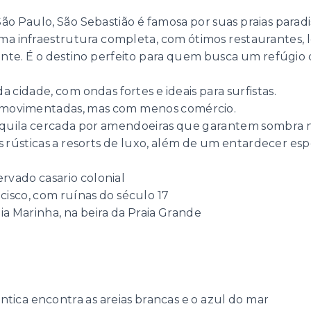
ão Paulo, São Sebastião é famosa por suas praias parad
ma infraestrutura completa, com ótimos restaurantes, lo
e. É o destino perfeito para quem busca um refúgio do
da cidade, com ondas fortes e ideais para surfistas.
is movimentadas, mas com menos comércio.
nquila cercada por amendoeiras que garantem sombra n
 rústicas a resorts de luxo, além de um entardecer es
o
rvado casario colonial
cisco, com ruínas do século 17
a Marinha, na beira da Praia Grande
ntica encontra as areias brancas e o azul do mar