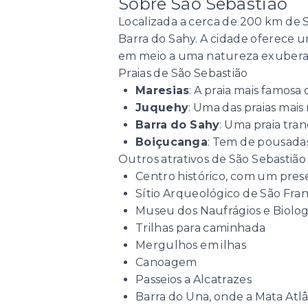
Sobre São Sebastião
Localizada a cerca de 200 km de S
Barra do Sahy. A cidade oferece u
em meio a uma natureza exuberant
Praias de São Sebastião
Maresias
: A praia mais famosa 
Juquehy
: Uma das praias ma
Barra do Sahy
: Uma praia tra
Boiçucanga
: Tem de pousadas
Outros atrativos de São Sebastiã
Centro histórico, com um prese
Sítio Arqueológico de São Fran
Museu dos Naufrágios e Biologi
Trilhas para caminhada
Mergulhos em ilhas
Canoagem
Passeios a Alcatrazes
Barra do Una, onde a Mata Atlâ