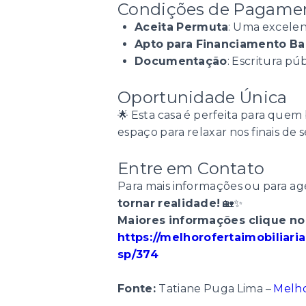
Condições de Pagame
Aceita Permuta
: Uma excelen
Apto para Financiamento Ba
Documentação
: Escritura pú
Oportunidade Única
🌟 Esta casa é perfeita para quem
espaço para relaxar nos finais de
Entre em Contato
Para mais informações ou para ag
tornar realidade!
🏡✨
Maiores informações clique no 
https://melhorofertaimobiliar
sp/374
Fonte:
Tatiane Puga Lima –
Melho