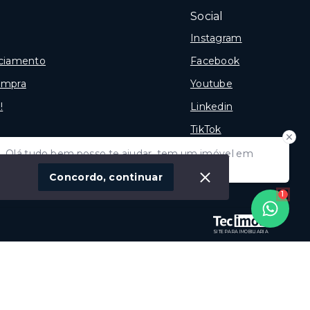
Social
Instagram
nciamento
Facebook
ompra
Youtube
!
Linkedin
TikTok
ia Atibaia e Região
Olá tudo bem posso te ajudar, tem um imóvel em
vista? Quer fazer a sua oferta?
Concordo, continuar
1
SITE PARA IMOBILIARIA