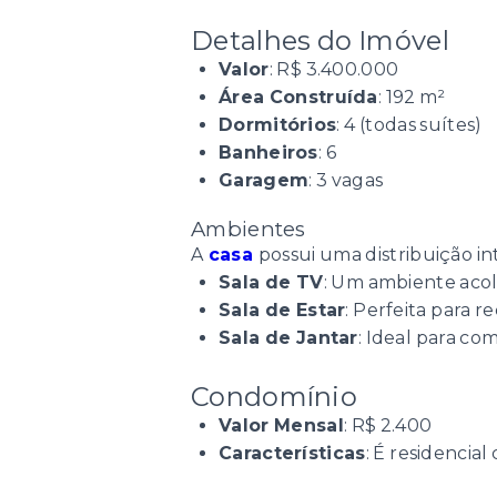
Detalhes do Imóvel
Valor
: R$ 3.400.000
Área Construída
: 192 m²
Dormitórios
: 4 (todas suítes)
Banheiros
: 6
Garagem
: 3 vagas
Ambientes
A
casa
possui uma distribuição in
Sala de TV
: Um ambiente acolh
Sala de Estar
: Perfeita para 
Sala de Jantar
: Ideal para co
Condomínio
Valor Mensal
: R$ 2.400
Características
: É residencia