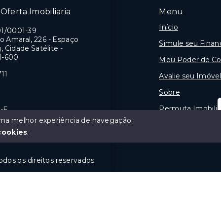
Oferta Imobiliaria
Menu
Início
01/0001-39
o Amaral, 226 - Espaço
Simule seu Fina
 Cidade Satélite -
41-600
Meu Poder de C
711
Avalie seu Imóvel
Sobre
Permuta Imobiliar
2-F
 uma melhor experiência de navegação.
Contato
cookies
.
Todos os direitos reservados