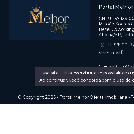
Portal Melhor 
CNPJ
-
57.139.0
R. João Soares d
Betel Coworking,
Atibaia/SP, 129
(11) 99590-8
Ver e-mail
Creci/SP: 32935
Esse site utiliza
cookies
, que possibilitam
Ao continuar, você concorda com o uso de
© Copyright 2026 - Portal Melhor Oferta Imobiliaria - 