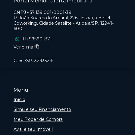
Portal Melhor Oferta Imobiliaria
CNPJ
-
57.139.001/0001-39
R. João Soares do Amaral, 226 - Espaço Betel
Coworking, Cidade Satélite - Atibaia/SP, 12941-
600
(11) 99590-8711
Ver e-mail
Creci/SP: 329352-F
Menu
Início
Simule seu Financiamento
Meu Poder de Compra
Avalie seu Imóvel!