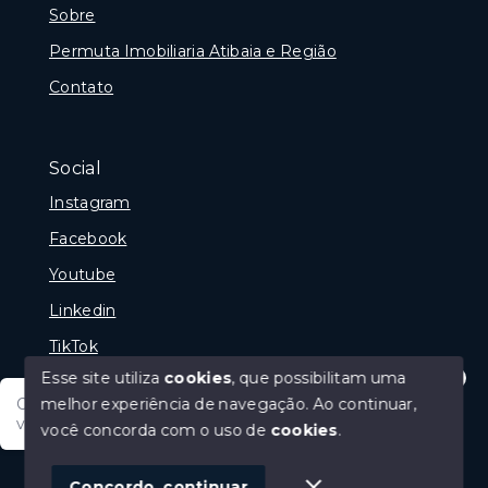
Sobre
Permuta Imobiliaria Atibaia e Região
Contato
Social
Instagram
Facebook
Youtube
Linkedin
TikTok
Esse site utiliza
cookies
, que possibilitam uma
melhor experiência de navegação.
Ao continuar,
Olá tudo bem posso te ajudar, tem um imóvel em
vista? Quer fazer a sua oferta?
você concorda com o uso de
cookies
.
© Copyright 2026 - Portal Melhor Oferta Imobiliaria -
Todos os direitos reservados
1
Concordo, continuar