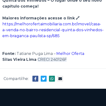
Quinta dos Vinhedos – O lugar onde o seu novo
capítulo começa!
Maiores informações acesse o link 🔗
https://melhorofertaimobiliaria.com.br/imovel/casa-
a-venda-no-bairro-residencial-quinta-dos-vinhedos-
em-braganca-paulista-sp/685
Fonte:
Tatiane Puga Lima –
Melhor Oferta
Silas Vieira Lima
CRECI 240126F
Compartilhe: