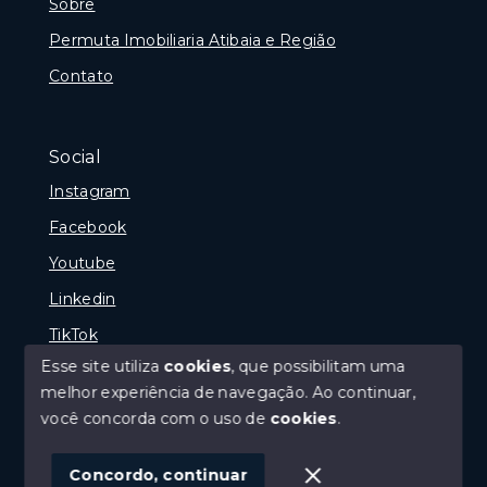
Sobre
Permuta Imobiliaria Atibaia e Região
Contato
Social
Instagram
Facebook
Youtube
Linkedin
TikTok
Esse site utiliza
cookies
, que possibilitam uma
melhor experiência de navegação.
Ao continuar,
você concorda com o uso de
cookies
.
© Copyright 2026 - Portal Melhor Oferta Imobiliaria -
Todos os direitos reservados
Concordo, continuar
SITE PARA IMOBILIARIA