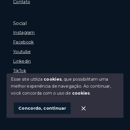
Contato
Social
Instagram
Facebook
Youtube
Linkedin
TikTok
Esse site utiliza
cookies
, que possibilitam uma
melhor experiência de navegação.
Ao continuar,
você concorda com o uso de
cookies
.
© Copyright 2026 - Portal Melhor Oferta Imobiliaria -
Todos os direitos reservados
Concordo, continuar
SITE PARA IMOBILIARIA