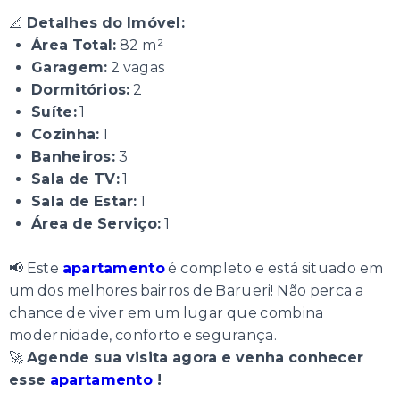
📐
Detalhes do Imóvel:
Área Total:
82 m²
Garagem:
2 vagas
Dormitórios:
2
Suíte:
1
Cozinha:
1
Banheiros:
3
Sala de TV:
1
Sala de Estar:
1
Área de Serviço:
1
📢 Este
apartamento
é completo e está situado em
um dos melhores bairros de Barueri! Não perca a
chance de viver em um lugar que combina
modernidade, conforto e segurança.
🚀
Agende sua visita agora e venha conhecer
esse
apartamento
!