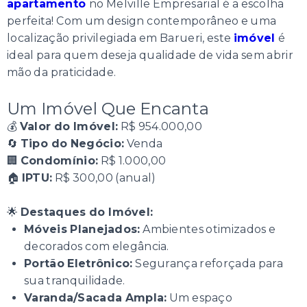
apartamento
no Melville Empresarial é a escolha
perfeita! Com um design contemporâneo e uma
localização privilegiada em Barueri, este
imóvel
é
ideal para quem deseja qualidade de vida sem abrir
mão da praticidade.
Um Imóvel Que Encanta
💰
Valor do Imóvel:
R$ 954.000,00
🔄
Tipo do Negócio:
Venda
🏢
Condomínio:
R$ 1.000,00
🏠
IPTU:
R$ 300,00 (anual)
🌟
Destaques do Imóvel:
Móveis Planejados:
Ambientes otimizados e
decorados com elegância.
Portão Eletrônico:
Segurança reforçada para
sua tranquilidade.
Varanda/Sacada Ampla:
Um espaço