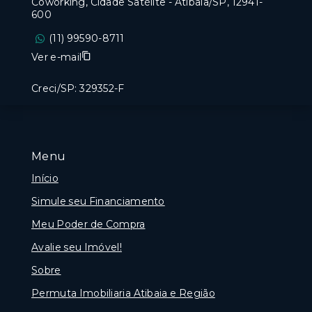
Coworking, Cidade Satélite - Atibaia/SP, 12941-
600
(11) 99590-8711
Ver e-mail
Creci/SP: 329352-F
Menu
Início
Simule seu Financiamento
Meu Poder de Compra
Avalie seu Imóvel!
Sobre
Permuta Imobiliaria Atibaia e Região