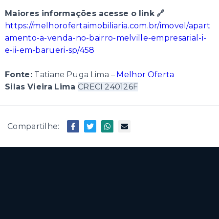
Maiores informações acesse o link 🔗
https://melhorofertaimobiliaria.com.br/imovel/apart
amento-a-venda-no-bairro-melville-empresarial-i-
e-ii-em-barueri-sp/458
Fonte:
Tatiane Puga Lima –
Melhor Oferta
Silas Vieira Lima
CRECI 240126F
Compartilhe: