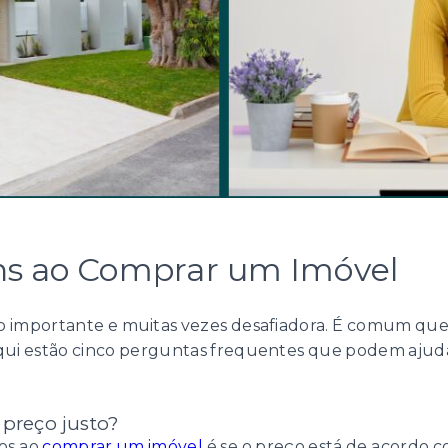
s ao Comprar um Imóvel
o importante e muitas vezes desafiadora. É comum qu
qui estão cinco perguntas frequentes que podem ajudar
 preço justo?
os ao
comprar um imóvel
é se o preço está de acordo c