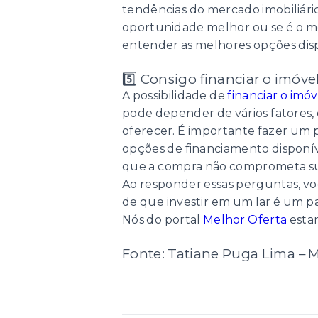
tendências do mercado imobiliári
oportunidade melhor ou se é o mom
entender as melhores opções disp
5️⃣ Consigo financiar o imóve
A possibilidade de
financiar o imóv
pode depender de vários fatores, 
oferecer. É importante fazer um p
opções de financiamento disponíve
que a compra não comprometa sua
Ao responder essas perguntas, vo
de que investir em um lar é um pa
Nós do portal
Melhor Oferta
estam
Fonte: Tatiane Puga Lima – M