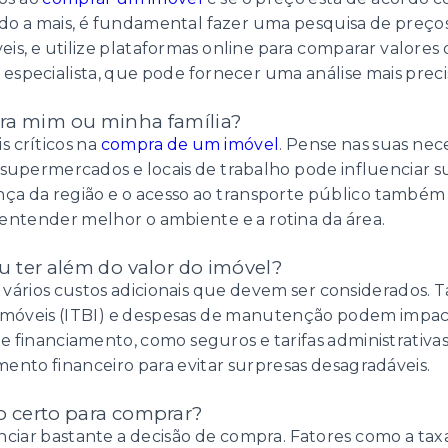
o a mais, é fundamental fazer uma pesquisa de preços 
eis, e utilize plataformas online para comparar valore
 especialista, que pode fornecer uma análise mais precis
para mim ou minha família?
s críticos na
compra de um imóvel
. Pense nas suas nece
 supermercados e locais de trabalho pode influenciar su
nça da região e o acesso ao transporte público também é 
 entender melhor o ambiente e a rotina da área.
ou ter além do valor do imóvel?
vários custos adicionais que devem ser considerados. Ta
 Imóveis (ITBI) e despesas de manutenção podem imp
e financiamento, como seguros e tarifas administrativas
mento financeiro para evitar surpresas desagradáveis.
o certo para comprar?
iar bastante a decisão de compra. Fatores como a taxa d