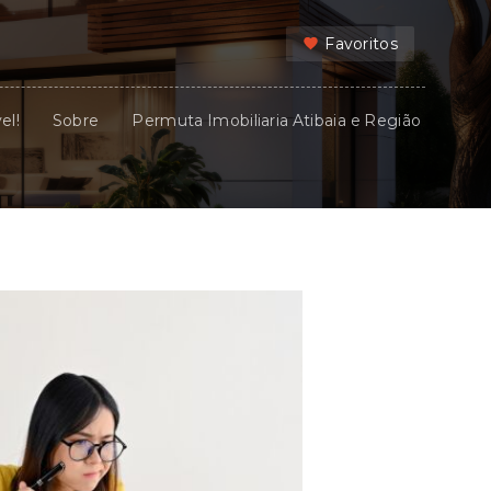
Favoritos
el!
Sobre
Permuta Imobiliaria Atibaia e Região