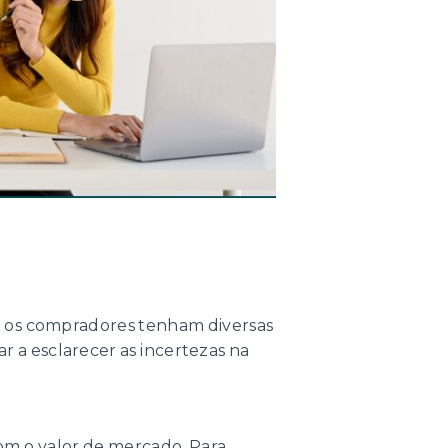
e os compradores tenham diversas
 a esclarecer as incertezas na
om o valor de mercado. Para