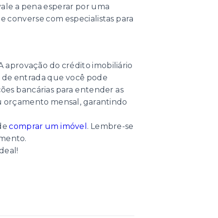
vale a pena esperar por uma
e converse com especialistas para
provação do crédito imobiliário
de de entrada que você pode
ções bancárias para entender as
seu orçamento mensal, garantindo
 de
comprar um imóvel
. Lembre-se
amento.
deal!