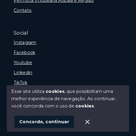
Permuta Imobiliaria Atibaia e Região
Contato
Social
Instagram
Facebook
Youtube
Linkedin
TikTok
Esse site utiliza
cookies
, que possibilitam uma
melhor experiência de navegação.
Ao continuar,
você concorda com o uso de
cookies
.
© Copyright 2026 - Portal Melhor Oferta Imobiliaria -
Todos os direitos reservados
Concordo, continuar
SITE PARA IMOBILIARIA