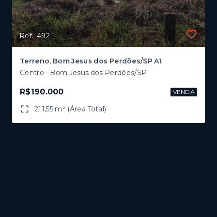
Ref.: 492
Terreno, Bom Jesus dos Perdões/SP A1
Centro - Bom Jesus dos Perdões/SP
R$190.000
VENDA
211,55 m² (Área Total)