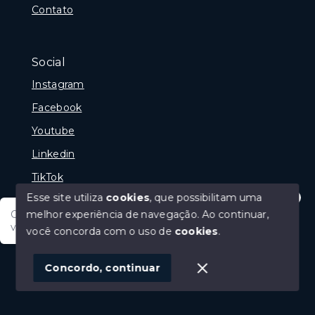
Contato
Social
Instagram
Facebook
Youtube
Linkedin
TikTok
Esse site utiliza
cookies
, que possibilitam uma
melhor experiência de navegação.
Ao continuar,
Olá tudo bem posso te ajudar, tem um imóvel em
vista? Quer fazer a sua oferta?
você concorda com o uso de
cookies
.
© Copyright 2026 - Portal Melhor Oferta Imobiliaria -
Todos os direitos reservados
1
Concordo, continuar
SITE PARA IMOBILIARIA