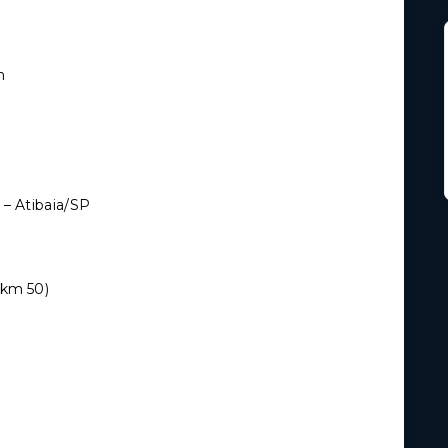
m
 – Atibaia/SP
(km 50)