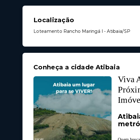
Localização
Loteamento Rancho Maringá I - Atibaia/SP
Conheça a cidade Atibaia
Viva A
Próxi
Imóve
Atibai
metró
Quem busca 