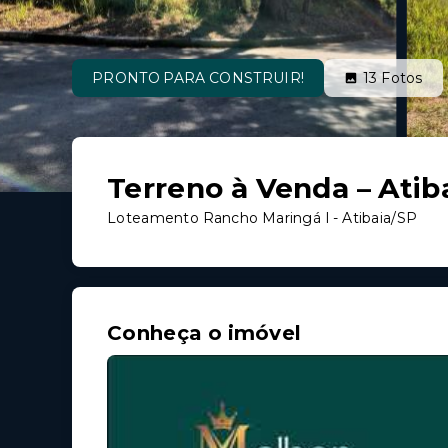
PRONTO PARA CONSTRUIR!
13
Fotos
Terreno à Venda – Atiba
Loteamento Rancho Maringá I - Atibaia/SP
Conheça o imóvel