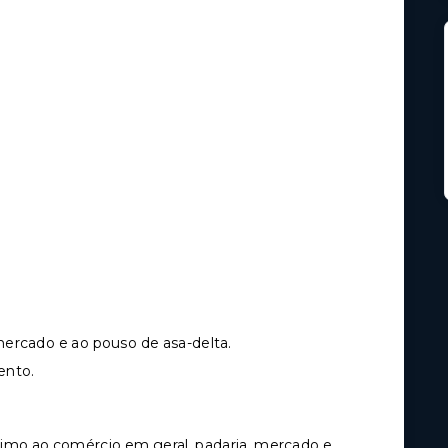
ercado e ao pouso de asa-delta.
ento.
ximo ao comércio em geral, padaria, mercado e