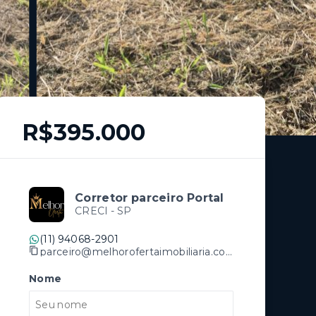
R$395.000
Corretor parceiro Portal
CRECI -
SP
(11) 94068-2901
parceiro@melhorofertaimobiliaria.com.br
Nome