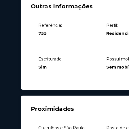
Outras Informações
Referência:
Perfil:
755
Residenci
Escriturado:
Possui mobí
Sim
Sem mobíl
Proximidades
Guarulhos e São Paulo
Posto de c