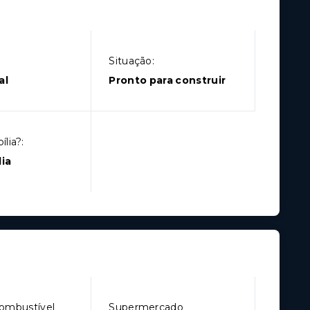
Situação:
al
Pronto para construir
lia?:
ia
ombustível
Supermercado