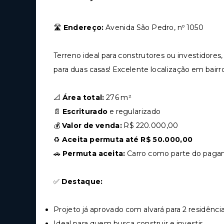
🛣
Endereço:
Avenida São Pedro, nº 1050
Terreno ideal para construtores ou investidore
para duas casas! Excelente localização em bairro
📐
Área total:
276 m²
📄
Escriturado
e regularizado
💰
Valor de venda:
R$ 220.000,00
♻️
Aceita permuta até R$ 50.000,00
🚗
Permuta aceita:
Carro como parte do pag
✅
Destaque:
Projeto já aprovado com alvará para 2 residênci
Ideal para quem busca construir e investir