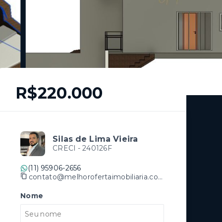
R$220.000
Silas de Lima Vieira
CRECI -
240126F
(11) 95906-2656
contato@melhorofertaimobiliaria.com.br
Nome