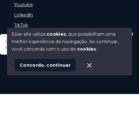
Youtube
Linkedin
TikTok
Esse site utiliza
cookies
, que possibilitam uma
melhor experiência de navegação.
Ao continuar,
Olá tudo bem posso te ajudar, tem um imóvel em
vista? Quer fazer a sua oferta?
você concorda com o uso de
cookies
.
© Copyright 2026 - Portal Melhor Oferta Imobiliaria -
Todos os direitos reservados
1
Concordo, continuar
SITE PARA IMOBILIARIA
Início
Histórico
Favoritos