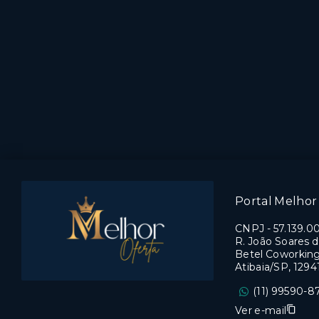
Portal Melhor 
CNPJ
-
57.139.0
R. João Soares d
Betel Coworking,
Atibaia/SP, 129
(11) 99590-8
Ver e-mail