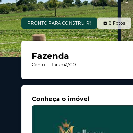
PRONTO PARA CONSTRUIR!!
8
Fotos
Fazenda
Centro - Itarumã/GO
Conheça o imóvel