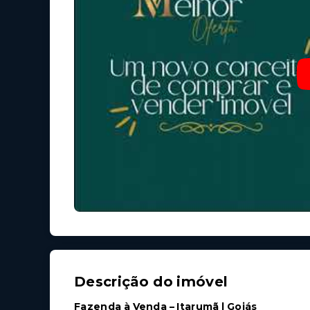
Descrição do imóvel
Fazenda à Venda – Itarumã | Goiás