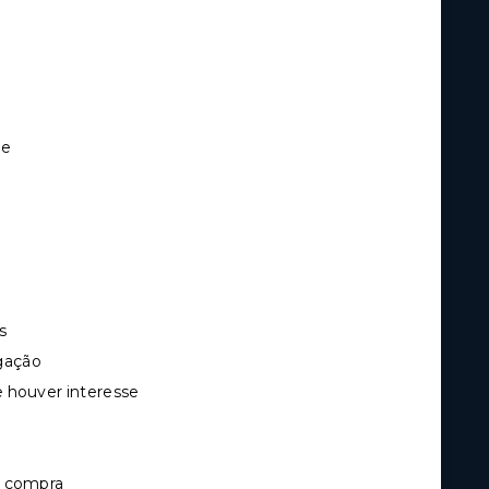
de
s
igação
 houver interesse
e compra