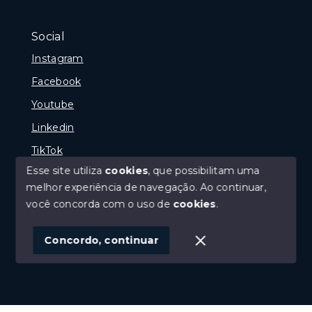
Social
Instagram
Facebook
Youtube
Linkedin
TikTok
Esse site utiliza
cookies
, que possibilitam uma
melhor experiência de navegação.
Ao continuar,
você concorda com o uso de
cookies
.
© Copyright 2026 - Portal Melhor Oferta Imobiliaria -
Todos os direitos reservados
Concordo, continuar
SITE PARA IMOBILIARIA