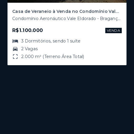
Casa de Veraneio à Venda no Condomínio Vale Eldorado – Bragança Paulista/SP
Condomínio Aeronáutico Vale Eldorado - Bragança Paulista/SP
R$1.100.000
VENDA
3
Dormitórios
, sendo
1
suíte
2 Vagas
2.000 m² (Terreno Área Total)