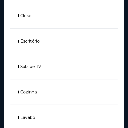
1
Closet
1
Escritório
1
Sala de TV
1
Cozinha
1
Lavabo