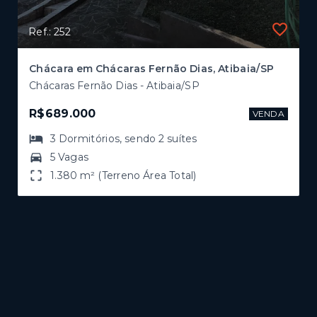
Ref.: 252
Chácara em Chácaras Fernão Dias, Atibaia/SP
Chácaras Fernão Dias - Atibaia/SP
R$689.000
VENDA
3
Dormitórios
, sendo
2
suítes
5 Vagas
1.380 m² (Terreno Área Total)