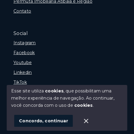
Permuta Imobiliaria Atibaia e Região
Contato
Social
Instagram
Facebook
Youtube
Linkedin
TikTok
Esse site utiliza
cookies
, que possibilitam uma
melhor experiência de navegação.
Ao continuar,
você concorda com o uso de
cookies
.
© Copyright 2026 - Portal Melhor Oferta Imobiliaria -
Todos os direitos reservados
Concordo, continuar
SITE PARA IMOBILIARIA