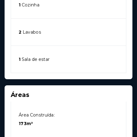
1
Cozinha
2
Lavabos
1
Sala de estar
Áreas
Área Construída:
173m²