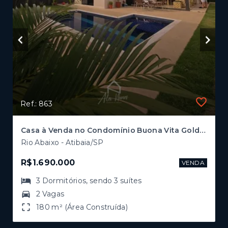
Ref.: 863
Casa à Venda no Condomínio Buona Vita Gold – Atibaia/SP
Rio Abaixo - Atibaia/SP
R$1.690.000
VENDA
3
Dormitórios
, sendo
3
suítes
2 Vagas
180 m² (Área Construída)