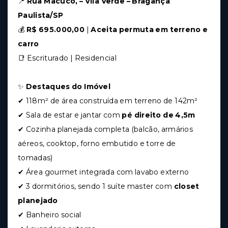
📍
Rua Macuco, – Vila Verde – Bragança
Paulista/SP
💰
R$ 695.000,00
|
Aceita permuta em terreno e
carro
📑 Escriturado | Residencial
✨
Destaques do Imóvel
✔ 118m² de área construída em terreno de 142m²
✔ Sala de estar e jantar com
pé direito de 4,5m
✔ Cozinha planejada completa (balcão, armários
aéreos, cooktop, forno embutido e torre de
tomadas)
✔ Área gourmet integrada com lavabo externo
✔ 3 dormitórios, sendo 1 suíte master com
closet
planejado
✔ Banheiro social