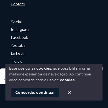
Contato
Social
Instagram
Facebook
Youtube
Linkedin
TikTok
Esse site utiliza
cookies
, que possibilitam uma
melhor experiência de navegação.
Ao continuar,
Olá tudo bem posso te ajudar, tem um imóvel em
vista? Quer fazer a sua oferta?
você concorda com o uso de
cookies
.
© Copyright 2026 - Portal Melhor Oferta Imobiliaria -
Todos os direitos reservados
1
Concordo, continuar
SITE PARA IMOBILIARIA