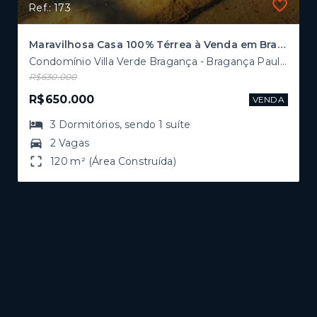
Ref.: 173
Maravilhosa Casa 100% Térrea à Venda em Bragança Paulista
Condomínio Villa Verde Bragança - Bragança Paulista/SP
R$630.000
R$650.000
VENDA
3
Dormitórios
, sendo
1
suíte
2 Vagas
120 m² (Área Construída)