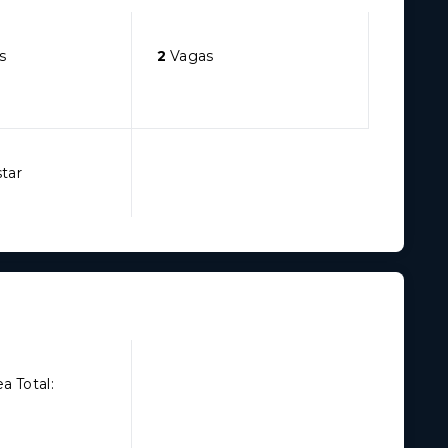
s
2
Vagas
star
a Total: