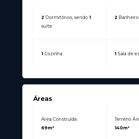
2
Dormitórios, sendo
1
2
Banheiro
suíte
1
Cozinha
1
Sala de e
Áreas
Área Construída:
Terreno Áre
69m²
140m²