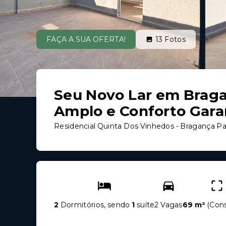
FAÇA A SUA OFERTA!
13
Fotos
Seu Novo Lar em Bragan
Amplo e Conforto Gara
Residencial Quinta Dos Vinhedos - Bragança Pa
2
Dormitórios, sendo
1
suíte
2 Vagas
69 m²
(
Cons