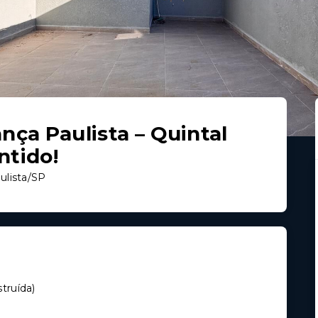
ça Paulista – Quintal
ntido!
ulista/SP
truída
)