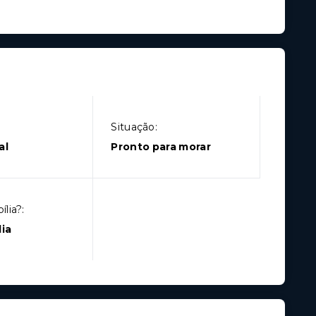
Situação:
al
Pronto para morar
lia?:
ia