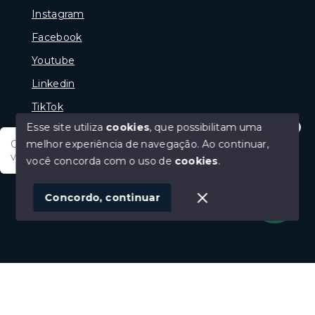
Instagram
Facebook
Youtube
Linkedin
TikTok
Esse site utiliza
cookies
, que possibilitam uma
melhor experiência de navegação.
Ao continuar,
Olá tudo bem posso te ajudar, tem um imóvel em
vista? Quer fazer a sua oferta?
você concorda com o uso de
cookies
.
© Copyright 2026 - Portal Melhor Oferta Imobiliaria -
Todos os direitos reservados
1
Concordo, continuar
SITE PARA IMOBILIARIA
Início
Histórico
Favoritos