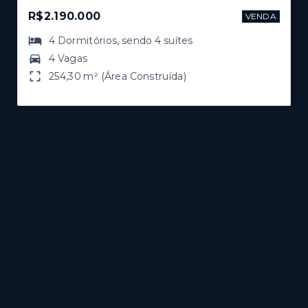
R$2.190.000
VENDA
4
Dormitórios
, sendo
4
suítes
4 Vagas
254,30 m² (Área Construída)