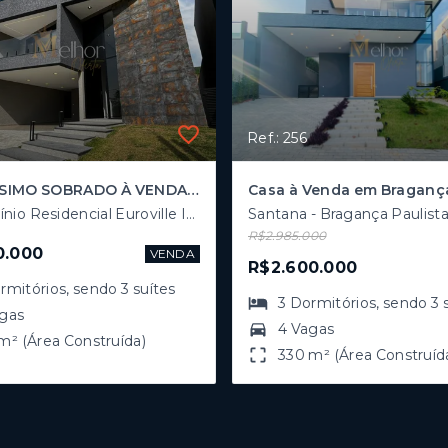
Ref.: 256
🌟 BELÍSSIMO SOBRADO À VENDA EM CONDOMÍNIO FECHADO NA ZONA SUL! 🌟
Condomínio Residencial Euroville II - Bragança Paulista/SP
Santana - Bragança Paulist
R$2.985.000
0.000
VENDA
R$2.600.000
rmitórios
, sendo
3
suítes
3
Dormitórios
, sendo
3
agas
4 Vagas
m² (Área Construída)
330 m² (Área Construíd