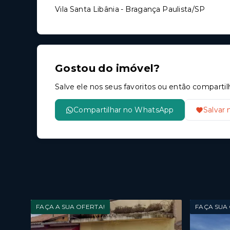
Vila Santa Libânia - Bragança Paulista/SP
Gostou do imóvel?
Salve ele nos seus favoritos ou então compar
Compartilhar no WhatsApp
Salvar 
FAÇA A SUA OFERTA!
FAÇA SUA 