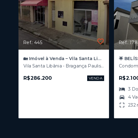
Ref.: 445
Ref.: 178
🏡 Imóvel à Venda – Vila Santa Libânia, Bragança Paulista - SP: 2 Casas e 1 Salão
Vila Santa Libânia - Bragança Paulista/SP
R$286.200
R$2.10
VENDA
3
Do
4 V
232 