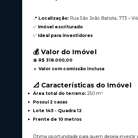
📍
Localização:
Rua São João Batista, 773 – Vil
✅
Imóvel escriturado
✅
Ideal para investidores
💰 Valor do Imóvel
💲
R$ 318.000,00
🔹
Valor com comissão inclusa
📐 Características do Imóvel
Área total do terreno:
250 m²
Possui 2 casas
Lote 145 - Quadra 12
Frente de 10 metros
Ótima oportunidade para quem deseja investir o