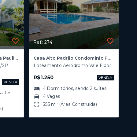
Ref.: 274
Casa à Venda em Bragança Paulista - Condomínio Campos do Conde
Casa Alto Padrão Condomínio Fechado, Bragança Paulista/SP
a/SP
Loteamento Aeródromo Vale Eldorado - Bragança Paulista/SP
R$1.250
VENDA
VENDA
4
Dormitórios
, sendo
2
suítes
suítes
4 Vagas
353 m² (Área Construída)
a)