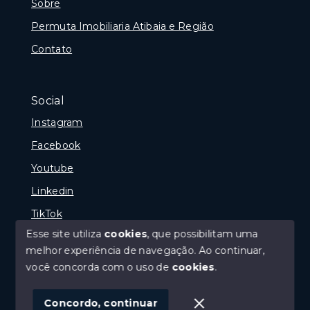
Sobre
Permuta Imobiliaria Atibaia e Região
Contato
Social
Instagram
Facebook
Youtube
Linkedin
TikTok
Esse site utiliza
cookies
, que possibilitam uma
melhor experiência de navegação.
Ao continuar,
você concorda com o uso de
cookies
.
© Copyright 2026 - Portal Melhor Oferta Imobiliaria -
Todos os direitos reservados
Concordo, continuar
SITE PARA IMOBILIARIA