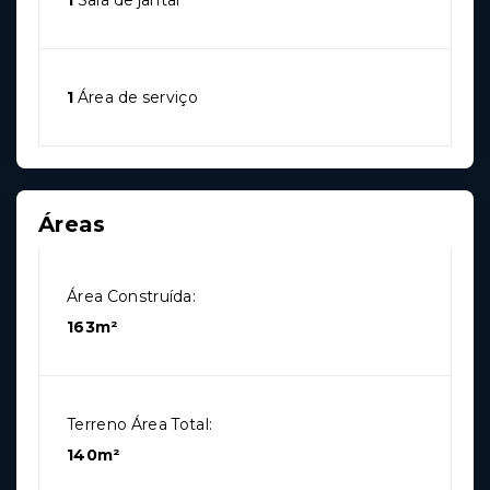
1
Sala de jantar
1
Área de serviço
Áreas
Área Construída:
163m²
Terreno Área Total:
140m²