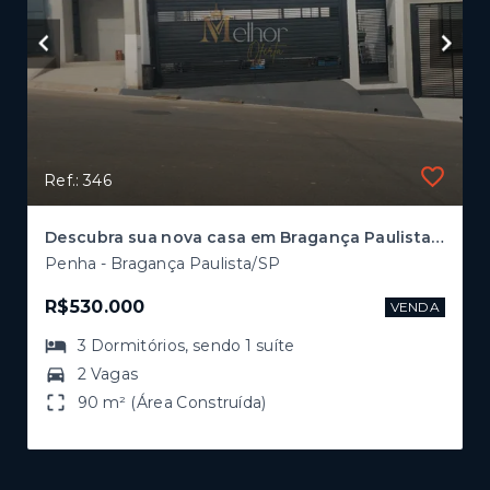
Ref.: 346
Descubra sua nova casa em Bragança Paulista! 🏡✨
Penha - Bragança Paulista/SP
R$530.000
VENDA
3
Dormitórios
, sendo
1
suíte
2 Vagas
90 m² (Área Construída)