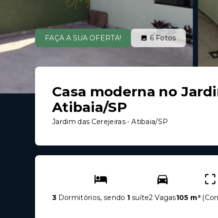
FAÇA A SUA OFERTA!
6
Fotos
Casa moderna no Jardim
Atibaia/SP
Jardim das Cerejeiras - Atibaia/SP
3
Dormitórios, sendo
1
suíte
2 Vagas
105 m²
(
Con