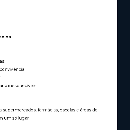
scina
as:
convivência
r
mana inesquecíveis
a supermercados, farmácias, escolas e áreas de
 um só lugar.