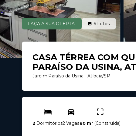
FAÇA A SUA OFERTA!
6
Fotos
CASA TÉRREA COM QUI
PARAÍSO DA USINA, AT
Jardim Paraíso da Usina - Atibaia/SP
2
Dormitórios
2 Vagas
80 m²
(
Construída
)