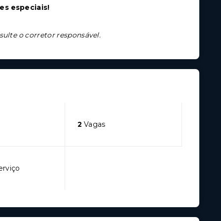
es especiais!
sulte o corretor responsável.
2
Vagas
erviço