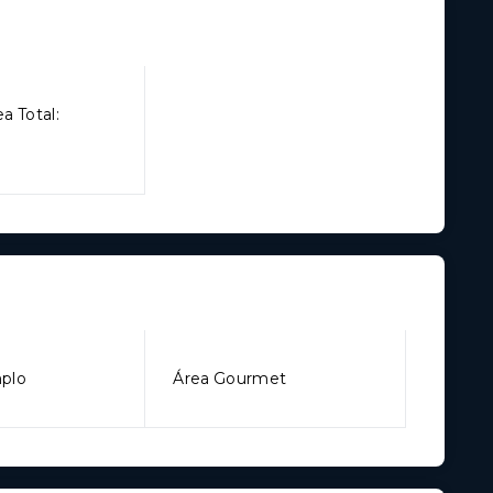
a Total:
mplo
Área Gourmet