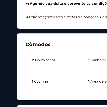
📲
Agende sua visita e aproveite as condiçõ
As informações estão sujeitas a alterações. Con
Cômodos
2
Dormitórios
1
Banheiro
1
Cozinha
1
Área de s