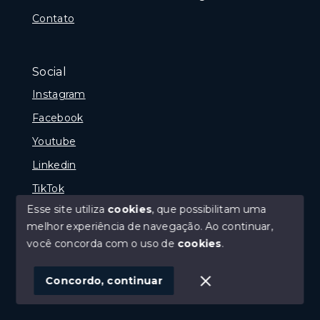
Contato
Social
Instagram
Facebook
Youtube
Linkedin
TikTok
Esse site utiliza
cookies
, que possibilitam uma
melhor experiência de navegação.
Ao continuar,
você concorda com o uso de
cookies
.
© Copyright 2026 - Portal Melhor Oferta Imobiliaria -
Todos os direitos reservados
Concordo, continuar
SITE PARA IMOBILIARIA