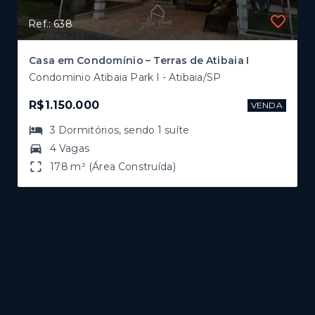
Ref.: 638
Casa em Condomínio – Terras de Atibaia I
Condominio Atibaia Park I - Atibaia/SP
R$1.150.000
VENDA
3
Dormitórios
, sendo
1
suíte
4 Vagas
178 m² (Área Construída)