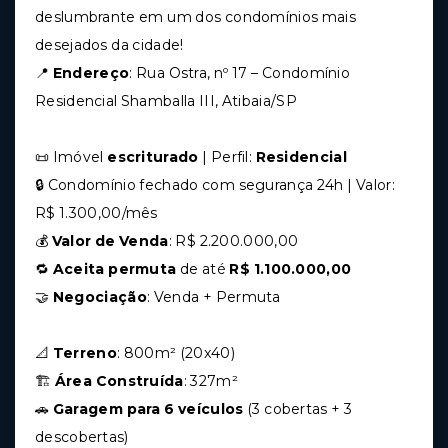
deslumbrante em um dos condomínios mais
desejados da cidade!
📍
Endereço
: Rua Ostra, nº 17 – Condomínio
Residencial Shamballa III, Atibaia/SP
📜 Imóvel
escriturado
| Perfil:
Residencial
🔒 Condomínio fechado com segurança 24h | Valor:
R$ 1.300,00/mês
💰
Valor de Venda
: R$ 2.200.000,00
🔁
Aceita permuta
de até
R$ 1.100.000,00
🤝
Negociação
: Venda + Permuta
📐
Terreno
: 800m² (20x40)
🏗️
Área Construída
: 327m²
🚗
Garagem para 6 veículos
(3 cobertas + 3
descobertas)