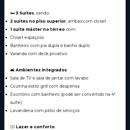
🛏️
3 Suítes
, sendo:
2 suítes no piso superior
, ambas com closet
1 suíte máster no térreo
com:
Closet espaçoso
Banheiro com pia dupla e banho duplo
Varanda com deck privativo
🛋️
Ambientes integrados
:
Sala de TV e sala de jantar com lavabo
Cozinha estilo grill com despensa
Escritório com banheiro (pode ser convertido na 4ª
suíte)
Lavanderia com pátio de serviços
🏊‍♂️
Lazer e conforto
: