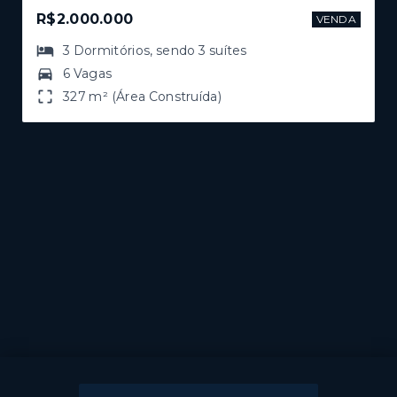
R$2.000.000
VENDA
3
Dormitórios
, sendo
3
suítes
6 Vagas
327 m² (Área Construída)