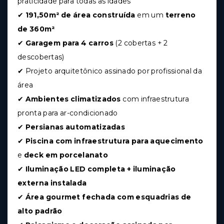
praticidade para todas as idades
✔
191,50m² de área construída
em um
terreno
de 360m²
✔
Garagem para 4 carros
(2 cobertas + 2
descobertas)
✔ Projeto arquitetônico assinado por profissional da
área
✔
Ambientes climatizados
com infraestrutura
pronta para ar-condicionado
✔
Persianas automatizadas
✔
Piscina com infraestrutura para aquecimento
e
deck em porcelanato
✔
Iluminação LED completa + iluminação
externa instalada
✔
Área gourmet fechada com esquadrias de
alto padrão