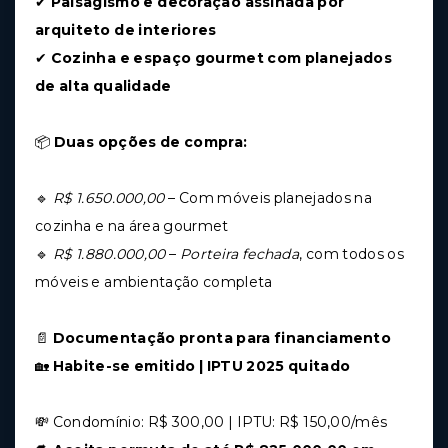
✔
Paisagismo e decoração assinada por
arquiteto de interiores
✔
Cozinha e espaço gourmet com planejados
de alta qualidade
📦
Duas opções de compra:
🔹
R$ 1.650.000,00
– Com móveis planejados na
cozinha e na área gourmet
🔹
R$ 1.880.000,00
–
Porteira fechada
, com todos os
móveis e ambientação completa
📄
Documentação pronta para financiamento
🏡
Habite-se emitido | IPTU 2025 quitado
💸 Condomínio: R$ 300,00 | IPTU: R$ 150,00/mês