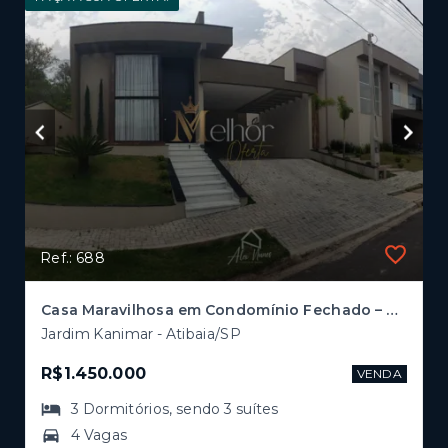
Ref.: 688
Casa Maravilhosa em Condomínio Fechado – Buona Vita | Atibaia/SP
Jardim Kanimar - Atibaia/SP
R$1.450.000
VENDA
3
Dormitórios
, sendo
3
suítes
4 Vagas