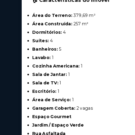
🏠
Características do Imóvel
Área do Terreno:
379,69 m²
Área Construída:
257 m²
Dormitórios:
4
Suítes:
4
Banheiros:
5
Lavabo:
1
Cozinha Americana:
1
Sala de Jantar:
1
Sala de TV:
1
Escritório:
1
Área de Serviço:
1
Garagem Coberta:
2 vagas
Espaço Gourmet
Jardim / Espaço Verde
Rua Asfaltada