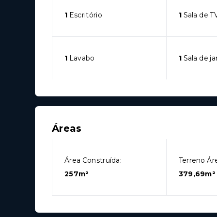
1
Escritório
1
Sala de T
1
Lavabo
1
Sala de ja
Áreas
Área Construída:
Terreno Áre
257m²
379,69m²