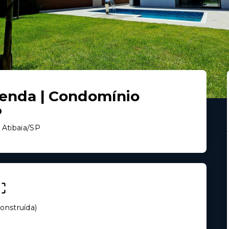
Venda | Condomínio
P
 Atibaia/SP
onstruída
)