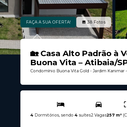
FAÇA A SUA OFERTA!
38
Fotos
🏡 Casa Alto Padrão à 
Buona Vita – Atibaia/S
Condomínio Buona Vita Gold -
Jardim Kanimar -
4
Dormitórios, sendo
4
suítes
2 Vagas
257 m²
(
C