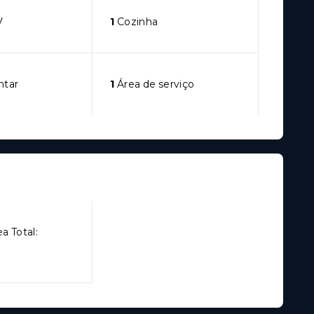
V
1
Cozinha
ntar
1
Área de serviço
a Total: