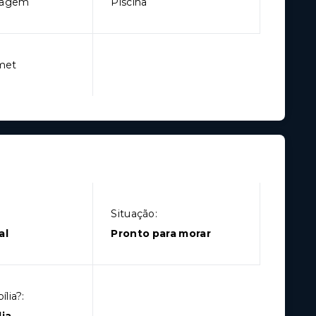
sagem
Piscina
met
Situação:
al
Pronto para morar
lia?: