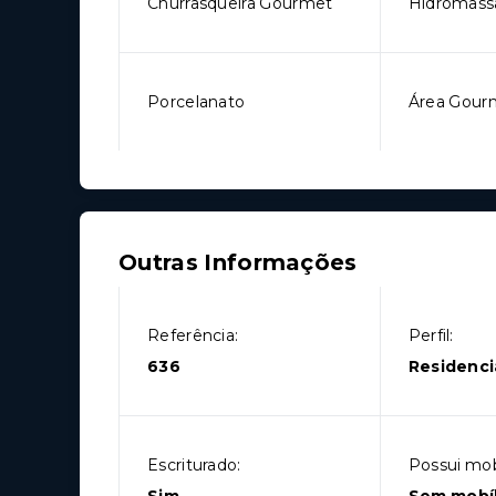
Churrasqueira Gourmet
Hidromas
Porcelanato
Área Gour
Outras Informações
Referência:
Perfil:
636
Residenci
Escriturado:
Possui mobí