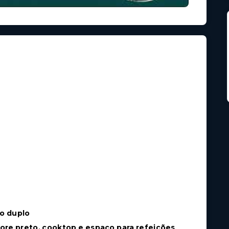
to duplo
e preto, cooktop e espaço para refeições