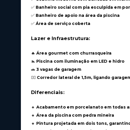
✅
Banheiro social com pia esculpida em po
✅
Banheiro de apoio na área da piscina
✅
Área de serviço coberta
Lazer e Infraestrutura:
🔥
Área gourmet com churrasqueira
🏊
Piscina com iluminação em LED e hidro
🚗
3 vagas de garagem
🚶‍♂️
Corredor lateral de 1,5m, ligando garagem
Diferenciais:
🔸
Acabamento em porcelanato em todas as 
🔸
Área da piscina com pedra mineira
🔸
Pintura projetada em dois tons, garantind