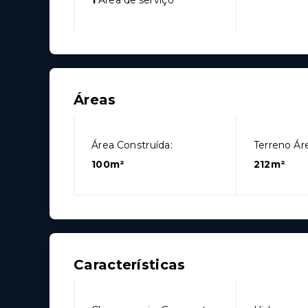
1
Área de serviço
Áreas
Área Construída:
Terreno Áre
100m²
212m²
Características