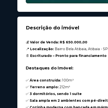
Descrição do imóvel
💰
Valor de Venda:
R$ 650.000,00
📍
Localização:
Bairro Bela Atibaia, Atibaia - SP
📄
Escriturado – Pronto para financiamento
Destaques do Imóvel:
✅
Área construída:
100m²
✅
Terreno amplo:
212m²
✅
3 dormitórios, sendo 1 suíte
✅
Sala ampla em 2 ambientes com pé-direi
✅
Cozinha moderna com bancada em mármor