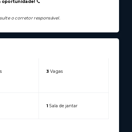
a oportunidade!
📞
sulte o corretor responsável.
s
3
Vagas
1
Sala de jantar