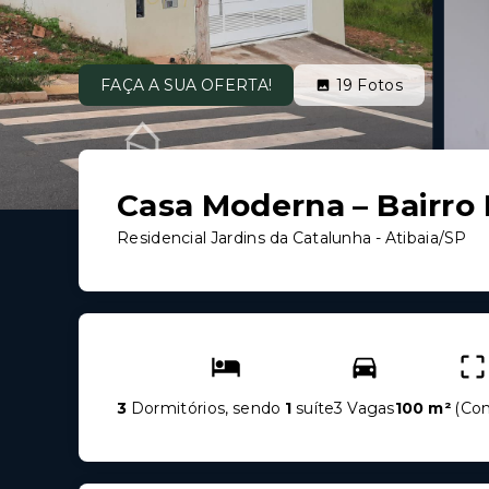
FAÇA A SUA OFERTA!
19
Fotos
Casa Moderna – Bairro 
Residencial Jardins da Catalunha - Atibaia/SP
3
Dormitórios, sendo
1
suíte
3 Vagas
100 m²
(
Con