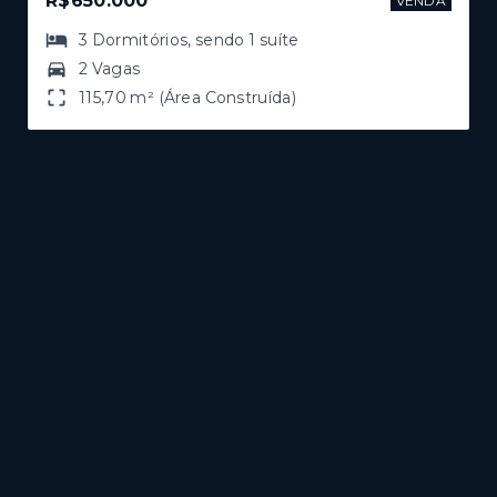
R$650.000
VENDA
3
Dormitórios
, sendo
1
suíte
2 Vagas
115,70 m² (Área Construída)