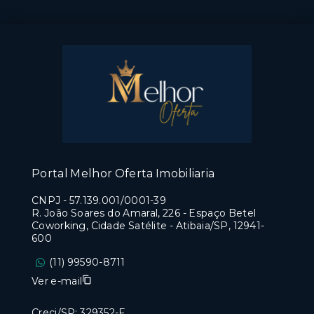
Portal Melhor Oferta Imobiliaria
CNPJ
-
57.139.001/0001-39
R. João Soares do Amaral, 226 - Espaço Betel
Coworking, Cidade Satélite - Atibaia/SP, 12941-
600
(11) 99590-8711
Ver e-mail
Creci/SP: 329352-F