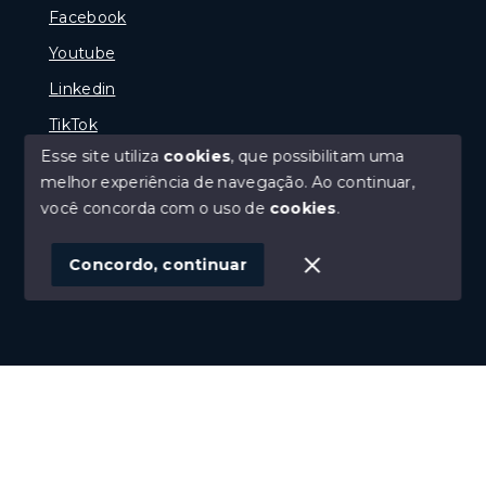
Facebook
Youtube
Linkedin
TikTok
Esse site utiliza
cookies
, que possibilitam uma
melhor experiência de navegação.
Ao continuar,
você concorda com o uso de
cookies
.
© Copyright 2026 - Portal Melhor Oferta Imobiliaria -
Todos os direitos reservados
Concordo, continuar
SITE PARA IMOBILIARIA
Início
Histórico
Favoritos