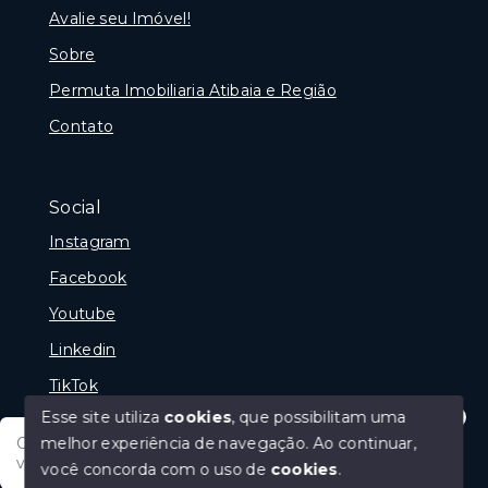
Avalie seu Imóvel!
Sobre
Permuta Imobiliaria Atibaia e Região
Contato
Social
Instagram
Facebook
Youtube
Linkedin
TikTok
Esse site utiliza
cookies
, que possibilitam uma
melhor experiência de navegação.
Ao continuar,
Olá tudo bem posso te ajudar, tem um imóvel em
vista? Quer fazer a sua oferta?
você concorda com o uso de
cookies
.
© Copyright 2026 - Portal Melhor Oferta Imobiliaria -