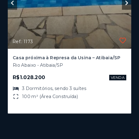
Ref.: 1173
Casa próxima à Represa da Usina – Atibaia/SP
Rio Abaixo - Atibaia/SP
R$1.028.200
VENDA
3
Dormitórios
, sendo
3
suítes
100 m² (Área Construída)