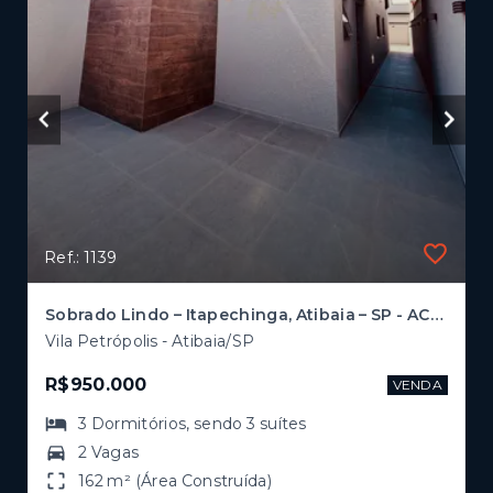
Ref.: 1139
Sobrado Lindo – Itapechinga, Atibaia – SP - ACEITA PERMUTA - LEIA DESCRIÇÃO
Vila Petrópolis - Atibaia/SP
R$950.000
VENDA
3
Dormitórios
, sendo
3
suítes
2 Vagas
162 m² (Área Construída)