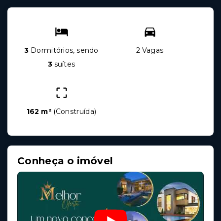
3
Dormitórios, sendo
2 Vagas
3
suítes
162 m²
(
Construída
)
Conheça o imóvel