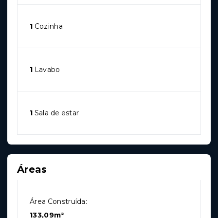
1
Cozinha
1
Lavabo
1
Sala de estar
Áreas
Área Construída:
133,09m²