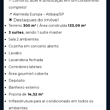
✨ Conforto, lazer e sofisticação em um condomínio
completo!
📍 Alameda Europa – Atibaia/SP
🌟 Destaques do imóvel
Terreno
300 m²
| Área construída
133,09 m²
3 suítes
, sendo 1 suíte master
Sala 2 ambientes
Cozinha em conceito aberto
Lavabo
Lavanderia fechada
Corredores laterais
Área gourmet coberta
Depósito
Banheiro externo
Piscina de
14,52 m²
Infraestrutura para ar-condicionado em todos os
ambientes