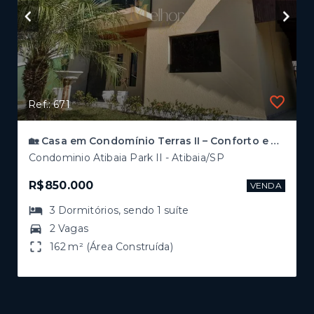
Ref.: 671
🏡 Casa em Condomínio Terras II – Conforto e Qualidade de Vida!
Condominio Atibaia Park II - Atibaia/SP
R$850.000
VENDA
3
Dormitórios
, sendo
1
suíte
2 Vagas
162 m² (Área Construída)