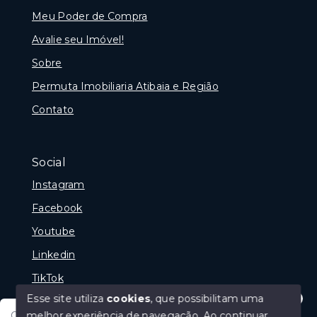
Meu Poder de Compra
Avalie seu Imóvel!
Sobre
Permuta Imobiliaria Atibaia e Região
Contato
Social
Instagram
Facebook
Youtube
Linkedin
TikTok
Esse site utiliza
cookies
, que possibilitam uma
melhor experiência de navegação.
Ao continuar,
Olá tudo bem posso te ajudar, tem um imóvel em