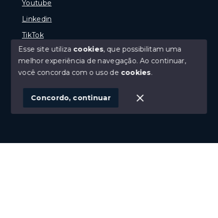
Youtube
Linkedin
TikTok
Esse site utiliza
cookies
, que possibilitam uma
melhor experiência de navegação.
Ao continuar,
você concorda com o uso de
cookies
.
© Copyright 2026 - Portal Melhor Oferta Imobiliaria -
Todos os direitos reservados
Concordo, continuar
SITE PARA IMOBILIARIA
Início
Histórico
Favoritos