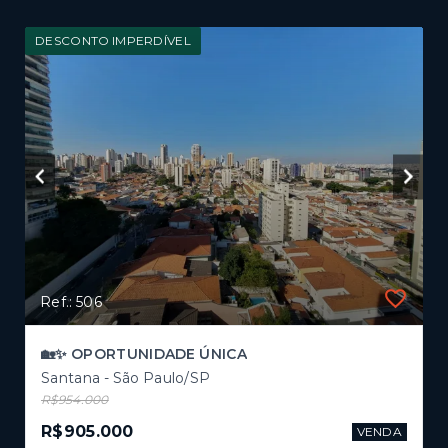
DESCONTO IMPERDÍVEL
Ref.: 506
🏡✨ OPORTUNIDADE ÚNICA
Santana - São Paulo/SP
R$954.000
R$905.000
VENDA