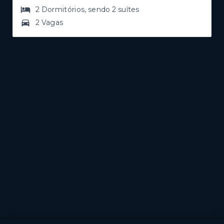
2
Dormitórios
, sendo
2
suítes
2 Vagas