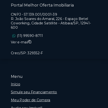
Portal Melhor Oferta Imobiliaria
CNPJ
-
57.139.001/0001-39
R. João Soares do Amaral, 226 - Espaço Betel
Coworking, Cidade Satélite - Atibaia/SP, 12941-
600
(11) 99590-8711
Ver e-mail
Creci/SP: 329352-F
Menu
Início
Simule seu Financiamento
Meu Poder de Compra
Avalie seu Imóvel!