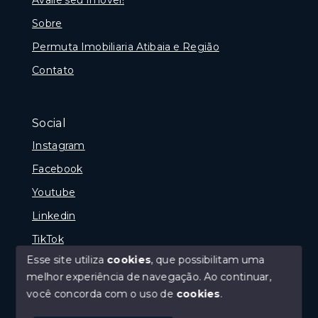
Sobre
Permuta Imobiliaria Atibaia e Região
Contato
Social
Instagram
Facebook
Youtube
Linkedin
TikTok
Esse site utiliza
cookies
, que possibilitam uma
melhor experiência de navegação.
Ao continuar,
você concorda com o uso de
cookies
.
© Copyright 2026 - Portal Melhor Oferta Imobiliaria -
Todos os direitos reservados