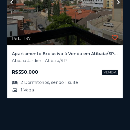
Ref.: 1137
Apartamento Exclusivo à Venda em Atibaia/SP – Vista Deslumbrante para a Pedra Grande | 65,33 m² | R$ 550.000,00
Atibaia Jardim - Atibaia/SP
R$550.000
VENDA
2
Dormitórios
, sendo
1
suíte
1 Vaga